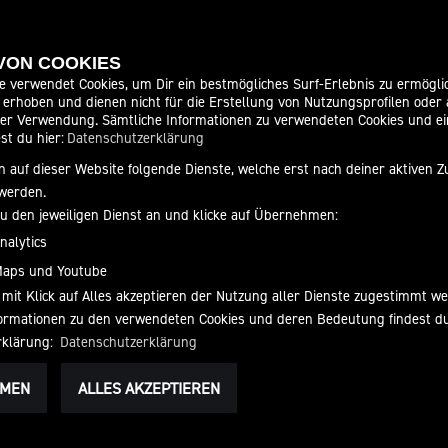
ITEN
SOCIAL MEDIA
 VON COOKIES
e verwendet Cookies, um Dir ein bestmögliches Surf-Erlebnis zu ermögli
erhoben und dienen nicht für die Erstellung von Nutzungsprofilen oder
ungszeiten
der Verwendung. Sämtliche Informationen zu verwendeten Cookies und 
09:00 - 12:30 und 14:00 - 18:00
st du hier:
Datenschutzerklärung
09:00 - 12:30 und 14:00 - 18:00
 auf dieser Website folgende Dienste, welche erst nach deiner aktiven
09:00 - 12:30 und 14:00 - 18:00
werden.
09:00 - 12:30 und 14:00 - 18:00
zu den jeweiligen Dienst an und klicke auf Übernehmen:
09:00 - 12:30 und 14:00 - 18:00
nalytics
09:00 - 13:00
Maps und Youtube
geschlossen
 mit Klick auf Alles akzeptieren der Nutzung aller Dienste zugestimmt w
nformationen zu den verwendeten Cookies und deren Bedeutung findest d
rklärung:
Datenschutzerklärung
HMEN
ALLES AKZEPTIEREN
IHEIT
AGB