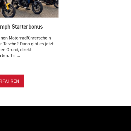
umph Starterbonus
inen Motorradführerschein
er Tasche? Dann gibt es jetzt
ken Grund, direkt
ten. Tri ...
RFAHREN