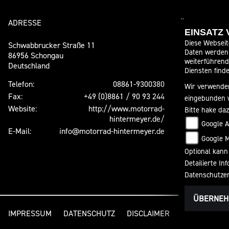
ADRESSE
ÖFFNUNGSZE
EINSATZ
Diese Webseit
Schwabbrucker Straße 11
Daten werden 
Sommeröffn
86956 Schongau
weiterführen
Deutschland
Montag:
Diensten finde
Dienstag:
Telefon:
08861-9300380
Wir verwenden
Mittwoch:
Fax:
+49 (0)8861 / 90 93 244
eingebunden 
Donnerstag:
Website:
http://www.motorrad-
Bitte hake da
Freitag:
hintermeyer.de/
Google A
Samstag:
E-Mail:
info@motorrad-hintermeyer.de
Google 
Sonntag:
Optional kann
Detailierte I
Datenschutze
ÜBERNE
IMPRESSUM
DATENSCHUTZ
DISCLAIMER
BARRIEREFRE