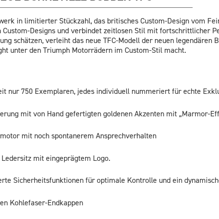
werk in limitierter Stückzahl, das britisches Custom-Design vom Fe
n Custom-Designs und verbindet zeitlosen Stil mit fortschrittlicher
istung schätzen, verleiht das neue TFC-Modell der neuen legendären 
ght unter den Triumph Motorrädern im Custom-Stil macht.
eit nur 750 Exemplaren, jedes individuell nummeriert für echte Exklu
erung mit von Hand gefertigten goldenen Akzenten mit „Marmor-Eff
rmotor mit noch spontanerem Ansprechverhalten
 Ledersitz mit eingeprägtem Logo.
rte Sicherheitsfunktionen für optimale Kontrolle und ein dynamisch
igen Kohlefaser-Endkappen