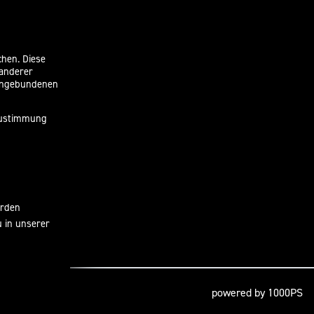
chen. Diese
 anderer
eingebundenen
 Zustimmung
erden
u in unserer
powered by 1000PS