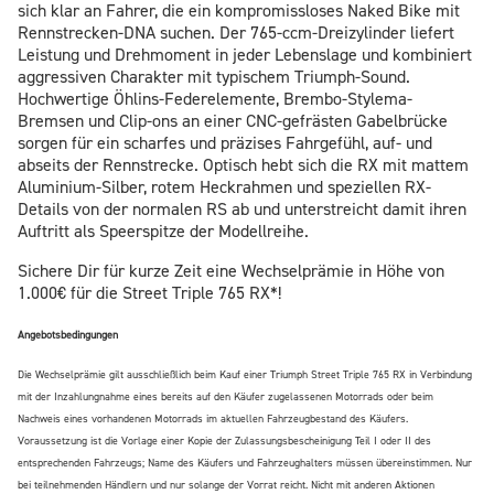
sich klar an Fahrer, die ein kompromissloses Naked Bike mit
Rennstrecken-DNA suchen. Der 765-ccm-Dreizylinder liefert
Leistung und Drehmoment in jeder Lebenslage und kombiniert
aggressiven Charakter mit typischem Triumph-Sound.
Hochwertige Öhlins-Federelemente, Brembo-Stylema-
Bremsen und Clip-ons an einer CNC-gefrästen Gabelbrücke
sorgen für ein scharfes und präzises Fahrgefühl, auf- und
abseits der Rennstrecke. Optisch hebt sich die RX mit mattem
Aluminium-Silber, rotem Heckrahmen und speziellen RX-
Details von der normalen RS ab und unterstreicht damit ihren
Auftritt als Speerspitze der Modellreihe.
Sichere Dir für kurze Zeit eine Wechselprämie in Höhe von
1.000€ für die Street Triple 765 RX*!
Angebotsbedingungen
Die Wechselprämie gilt ausschließlich beim Kauf einer Triumph Street Triple 765 RX in Verbindung
mit der Inzahlungnahme eines bereits auf den Käufer zugelassenen Motorrads oder beim
Nachweis eines vorhandenen Motorrads im aktuellen Fahrzeugbestand des Käufers.
Voraussetzung ist die Vorlage einer Kopie der Zulassungsbescheinigung Teil I oder II des
entsprechenden Fahrzeugs; Name des Käufers und Fahrzeughalters müssen übereinstimmen. Nur
bei teilnehmenden Händlern und nur solange der Vorrat reicht. Nicht mit anderen Aktionen