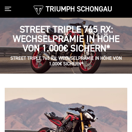
TRIUMPH SCHONGAU
Toggle navigation
STREET TRIPLE 765 RX:
WECHSELPRÄMIE IN HÖHE
VON 1.000€ SICHERN*
STREET TRIPLE 765 RX: WECHSELPRÄMIE IN HÖHE VON
1.000€ SICHERN*