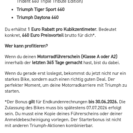
Trident 660 Triple Tribute Edition)
Triumph Tiger Sport 660
Triumph Daytona 660
Du erhältst
1 Euro Rabatt pro Kubikzentimeter
. Bedeutet
konkret,
660 Euro Preisvorteil
brutto für dich*.
Wer kann profitieren?
Wenn du deinen
Motorradführerschein (Klasse A oder A2)
innerhalb der
letzten 365 Tage gemacht
hast, bist du dabei.
Wenn du gerade erst loslegst, bekommst du jetzt nicht nur ein
starkes Bike, sondern auch einen richtig guten Deal. Der
perfekter Moment, um deine Motorradkarriere mit Triumph zu
starten.
*Der Bonus
gilt
für Endkundenrechnungen
bis
30.06.2026.
Die
Zulassung des Bikes muss bis spätestens 07.07.2026 erfolgt
sein. Du musst eine Kopie deines Führerscheins oder deiner
Anmeldebescheinigung vorlegen. Der Starterbonus ist nicht
mit anderen Triumph-Aktionen kombinierbar.